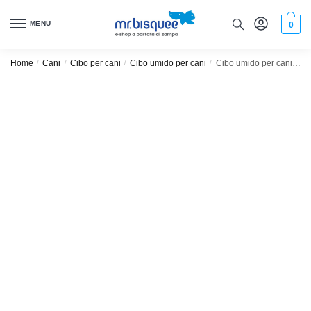
MENU
0
Home
/
Cani
/
Cibo per cani
/
Cibo umido per cani
/
Cibo umido per cani cuccioli Schesir Puppy 150gr confezione da 6pz tonno e aloe