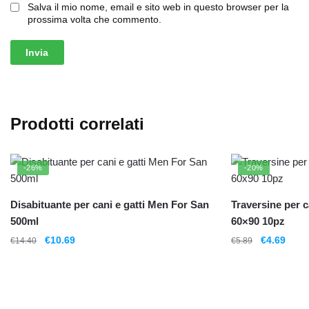
Salva il mio nome, email e sito web in questo browser per la
prossima volta che commento.
Prodotti correlati
-26%
-20%
Disabituante per cani e gatti Men For San
Traversine per c
500ml
60×90 10pz
€
10.69
€
4.69
€
14.40
€
5.89