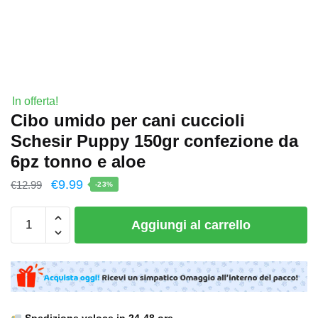
In offerta!
Cibo umido per cani cuccioli
Schesir Puppy 150gr confezione da
6pz tonno e aloe
€
9.99
€
12.99
-23%
Aggiungi al carrello
Spedizione veloce in 24-48 ore