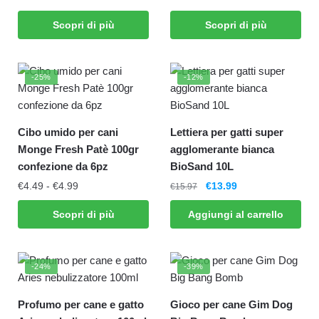
Scopri di più
Scopri di più
-25%
-12%
Cibo umido per cani
Lettiera per gatti super
Monge Fresh Patè 100gr
agglomerante bianca
confezione da 6pz
BioSand 10L
€
4.49
-
€
4.99
€
13.99
€
15.97
Scopri di più
Aggiungi al carrello
-24%
-39%
Profumo per cane e gatto
Gioco per cane Gim Dog