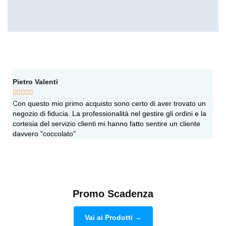
Pietro Valenti
Ang








Con questo mio primo acquisto sono certo di aver trovato un
Vi h
negozio di fiducia. La professionalità nel gestire gli ordini e la
sinc
cortesia del servizio clienti mi hanno fatto sentire un cliente
più 
davvero "coccolato"
dub
Promo Scadenza
Vai ai Prodotti →