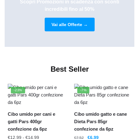
Scopri Promozioni in scadenza con sconti
incredibili fino al 50%
Vai alle Offerte →
Best Seller
-23%
-7%
Cibo umido per cani e
Cibo umido gatto e cane
gatti Pars 400gr
Dieta Pars 85gr
confezione da 6pz
confezione da 6pz
€
12.99
-
€
14.99
€
6.99
€
7.52