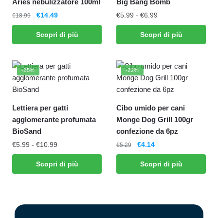
Aries nebulizzatore 100ml
Big Bang Bomb
€
14.49
€
5.99
-
€
6.99
€
18.99
Scopri di più
Scopri di più
-25%
-22%
Lettiera per gatti
Cibo umido per cani
agglomerante profumata
Monge Dog Grill 100gr
BioSand
confezione da 6pz
€
5.99
-
€
10.99
€
4.14
€
5.29
Scopri di più
Scopri di più