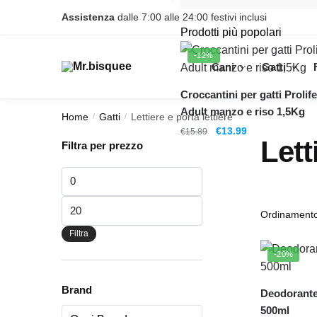
Skip
Skip
Assistenza
dalle 7:00 alle 24:00 festivi inclusi
to
to
Prodotti più popolari
navigation
content
-12%
Cani
Gatti
Croccantini per gatti Prolife
Adult manzo e riso 1,5Kg
Home
Gatti
Lettiere e porta lettiere
/
/
Il
Il
€
13.99
€
15.89
Lett
Filtra per prezzo
prezzo
prezzo
originale
attuale
Prezzo
era:
è:
€15.89.
€13.99.
Min
Prezzo
Max
Filtra
-20%
Brand
Deodorante 
500ml