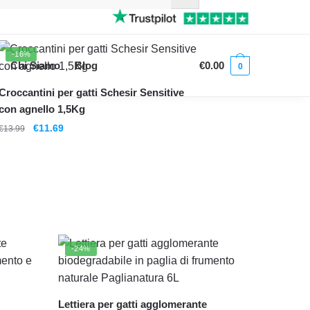
-16%
Chi Siamo
Blog
€
0.00
0
Croccantini per gatti Schesir Sensitive
con agnello 1,5Kg
Il
Il
€
11.69
€
13.99
prezzo
prezzo
originale
attuale
era:
è:
€13.99.
€11.69.
-24%
Lettiera per gatti agglomerante