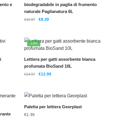
mento e
biodegradabile in paglia di frumento
naturale Paglianatura 6L
Il
Il
€
8.39
€
10.97
prezzo
prezzo
originale
attuale
era:
è:
-13%
€10.97.
€8.39.
i
Lettiera per gatti assorbente bianca
profumata BioSand 10L
Il
Il
€
12.99
€
14.97
prezzo
prezzo
originale
attuale
era:
è:
€14.97.
€12.99.
Paletta per lettiera Georplast
erante
€
1.39
Questo