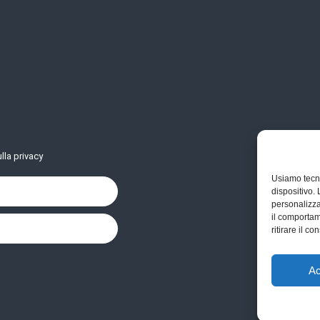
lla privacy
Usiamo tecn
dispositivo.
personalizza
il comportam
ritirare il 
Ac