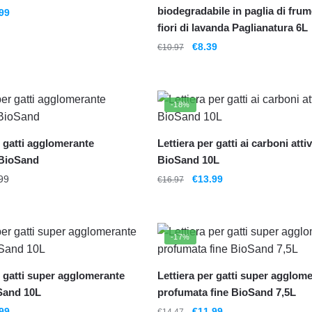
biodegradabile in paglia di fru
Il
99
zo
prezzo
fiori di lavanda Paglianatura 6L
nale
attuale
Il
Il
€
8.39
€
10.97
è:
prezzo
prezzo
78.
€10.99.
originale
attuale
era:
è:
-18%
€10.97.
€8.39.
r gatti agglomerante
Lettiera per gatti ai carboni attiv
BioSand
BioSand 10L
Fascia
Il
Il
99
€
13.99
€
16.97
di
prezzo
prezzo
prezzo:
originale
attuale
da
era:
è:
-17%
€5.99
€16.97.
€13.99.
a
€10.99
r gatti super agglomerante
Lettiera per gatti super agglom
Sand 10L
profumata fine BioSand 7,5L
Il
Il
Il
99
€
11.99
€
14.47