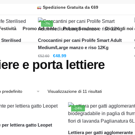
Spedizione Gratuita da €69
-7%
Festività
Promo del mese
Promo Scadenza
Dicono di noi
 Sterilised
Croccantini per cani Prolife Smart Adult
Medium/Large manzo e riso 12Kg
Il
Il
€
48.99
€
52.60
iere e porta lettiere
prezzo
prezzo
originale
attuale
era:
è:
€52.60.
€48.99.
Visualizzazione di 11 risultati
-24%
per lettiera gatto Leopet
Lettiera per gatti agglomerante