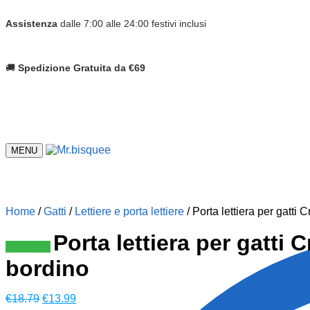
Assistenza
dalle 7:00 alle 24:00 festivi inclusi
🚚
Spedizione Gratuita da €69
MENU
Home
/
Gatti
/
Lettiere e porta lettiere
/
Porta lettiera per gatti 
Porta lettiera per gatti 
In offerta!
bordino
Il
Il
€
18.79
€
13.99