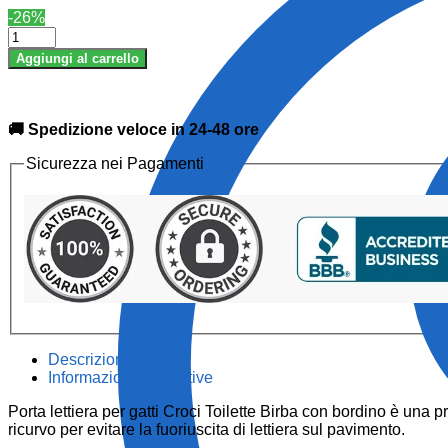
prezzo
prezzo
-26%
originale
attuale
Porta
era:
è:
lettiera
€18.79.
€13.99.
Aggiungi al carrello
per
gatti
Croci
Toilette
🚚 Spedizione veloce in 24-48 ore
Birba
con
Sicurezza nei Pagamenti
bordino
quantità
Descrizione
Informazioni aggiuntive
Porta lettiera per gatti Croci Toilette Birba con bordino è una pr
ricurvo per evitare la fuoriuscita di lettiera sul pavimento.