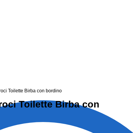
Croci Toilette Birba con bordino
Croci Toilette Birba con