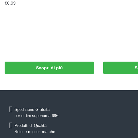
€
6.99
Scopri di più
S
Spedizione Gratuita
per ordini superiori a 69€
Prodotti di Qualità
Solo le migliori marche