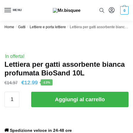
MENU
0
Home
/
Gatti
/
Lettiere e porta lettiere
/
Lettiera per gatti assorbente bianca profumata BioSand 10L
In offerta!
Lettiera per gatti assorbente bianca
profumata BioSand 10L
€
12.99
€
14.97
-13%
Aggiungi al carrello
🚚 Spedizione veloce in 24-48 ore