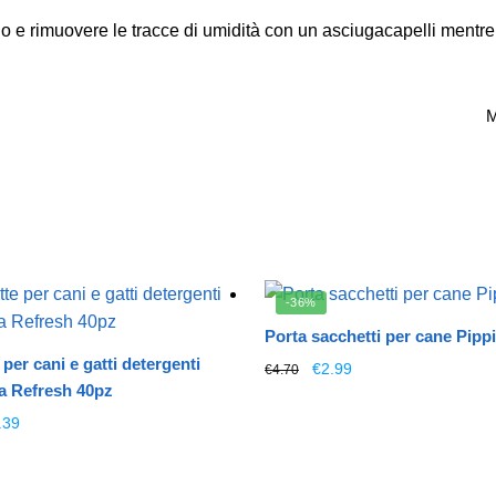
e rimuovere le tracce di umidità con un asciugacapelli mentre s
M
-36%
Porta sacchetti per cane Pippi
 per cani e gatti detergenti
Il
Il
Questo
€
2.99
€
4.70
a Refresh 40pz
prezzo
prezzo
prodotto
originale
attuale
Il
Questo
ha
.39
era:
è:
ezzo
prezzo
prodotto
più
€4.70.
€2.99.
ginale
attuale
ha
varianti.
:
è: