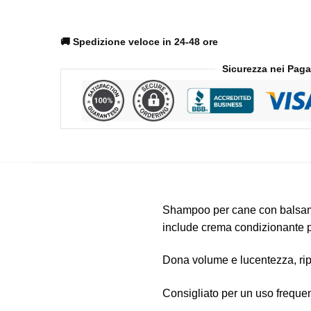
balsamo
districante
Men
🚚 Spedizione veloce in 24-48 ore
For
Sicurezza nei Pag
San
300ml
quantità
Shampoo per cane con balsamo 
include crema condizionante per
Dona volume e lucentezza, rip
Consigliato per un uso frequen