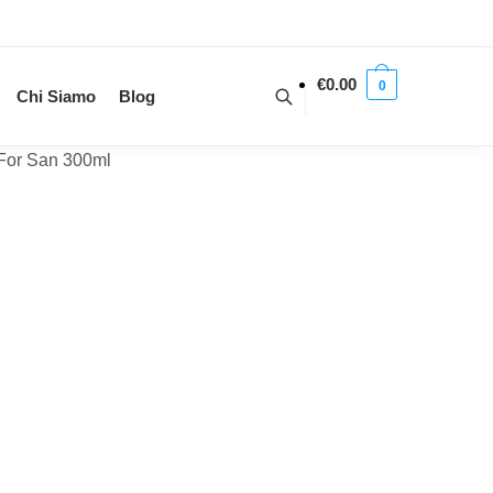
€
0.00
0
Chi Siamo
Blog
For San 300ml