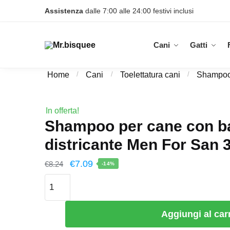
Skip
Skip
Assistenza
dalle 7:00 alle 24:00 festivi inclusi
to
to
navigation
content
Cani
Gatti
Home
/
Cani
/
Toelettatura cani
/
Shampoo
In offerta!
Shampoo per cane con b
districante Men For San 
Il
Il
€
7.09
€
8.24
-14%
prezzo
prezzo
Shampoo
originale
attuale
per
cane
era:
è:
Aggiungi al car
con
€8.24.
€7.09.