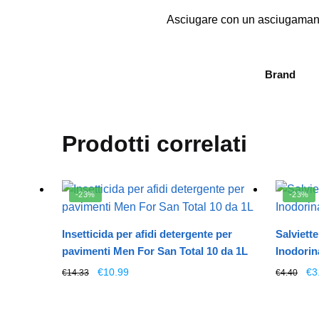
Asciugare con un asciugamano 
Brand
Prodotti correlati
-23%
-23%
Insetticida per afidi detergente per
Salviette
pavimenti Men For San Total 10 da 1L
Inodorin
Il
Il
Il
€
10.99
€
3
€
14.33
€
4.40
prezzo
prezzo
pr
originale
attuale
ori
era:
è:
era