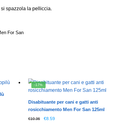
i spazzola la pelliccia.
en For San
-17%
lù
Disabituante per cani e gatti anti
rosicchiamento Men For San 125ml
Il
Il
€
8.59
€
10.36
prezzo
prezzo
originale
attuale
era:
è: