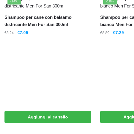
-14%
-18%
Shampoo per cane con balsamo
Shampoo per can
districante Men For San 300ml
bianco Men For
€
7.09
€
7.29
€
8.24
€
8.89
Aggiungi al carrello
Aggiu