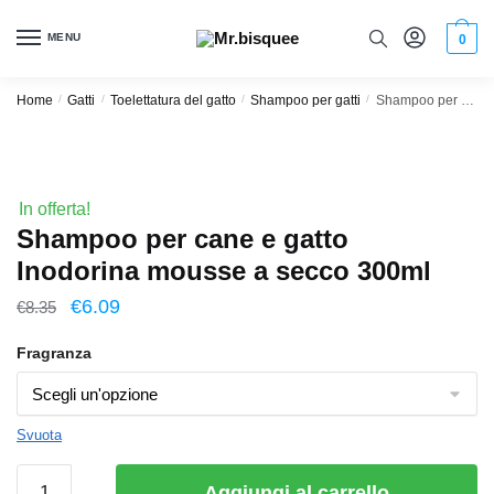
MENU
0
Home
/
Gatti
/
Toelettatura del gatto
/
Shampoo per gatti
/
Shampoo per cane e gatto Inodorina mousse a secco 300ml
In offerta!
Shampoo per cane e gatto
Inodorina mousse a secco 300ml
€
6.09
€
8.35
Fragranza
Svuota
Aggiungi al carrello