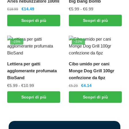
Aries nebulizzatore 100ml
Big Bang Bomb
€
14.49
€
5.99
-
€
6.99
€
18.99
Scopri di più
Scopri di più
-25%
-22%
Lettiera per gatti
Cibo umido per cani
agglomerante profumata
Monge Dog Grill 100gr
BioSand
confezione da 6pz
€
5.99
-
€
10.99
€
4.14
€
5.29
Scopri di più
Scopri di più