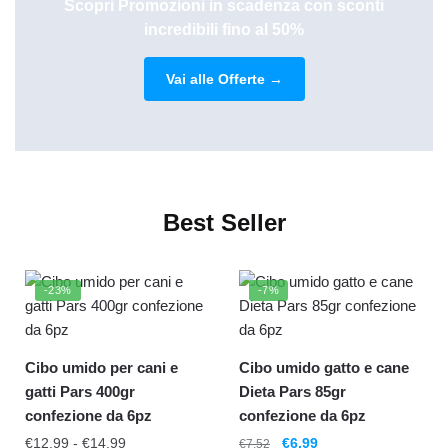
Scopri Promozioni in scadenza con sconti
incredibili fino al 50%
Vai alle Offerte →
Best Seller
-23%
-7%
Cibo umido per cani e
Cibo umido gatto e cane
gatti Pars 400gr
Dieta Pars 85gr
confezione da 6pz
confezione da 6pz
€
12.99
-
€
14.99
€
6.99
€
7.52