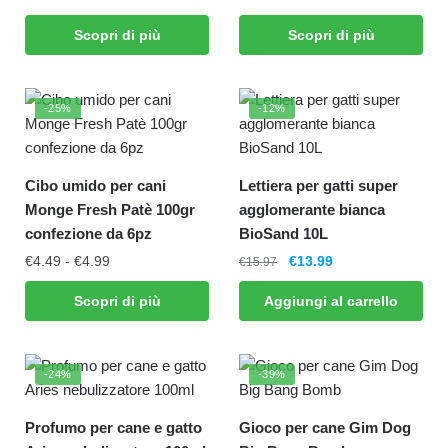
Scopri di più
Scopri di più
-25%
-12%
Cibo umido per cani
Lettiera per gatti super
Monge Fresh Patè 100gr
agglomerante bianca
confezione da 6pz
BioSand 10L
€
4.49
-
€
4.99
€
13.99
€
15.97
Scopri di più
Aggiungi al carrello
-24%
-39%
Profumo per cane e gatto
Gioco per cane Gim Dog