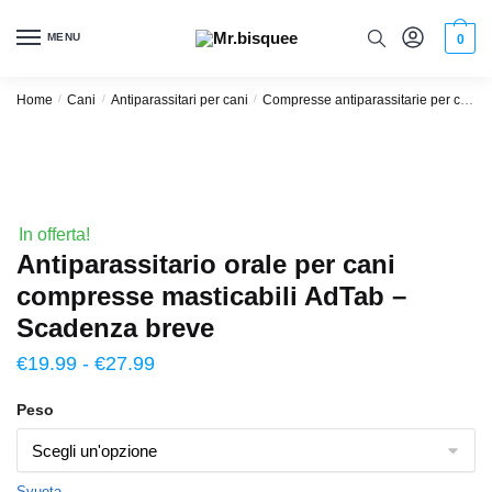
MENU
0
Home
/
Cani
/
Antiparassitari per cani
/
Compresse antiparassitarie per cani
In offerta!
Antiparassitario orale per cani
compresse masticabili AdTab –
Scadenza breve
€
19.99
-
€
27.99
Peso
Svuota