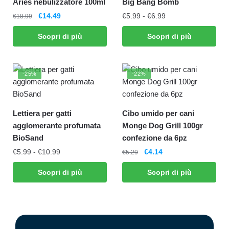
Aries nebulizzatore 100ml
Big Bang Bomb
€
14.49
€
5.99
-
€
6.99
€
18.99
Scopri di più
Scopri di più
-25%
-22%
Lettiera per gatti
Cibo umido per cani
agglomerante profumata
Monge Dog Grill 100gr
BioSand
confezione da 6pz
€
5.99
-
€
10.99
€
4.14
€
5.29
Scopri di più
Scopri di più