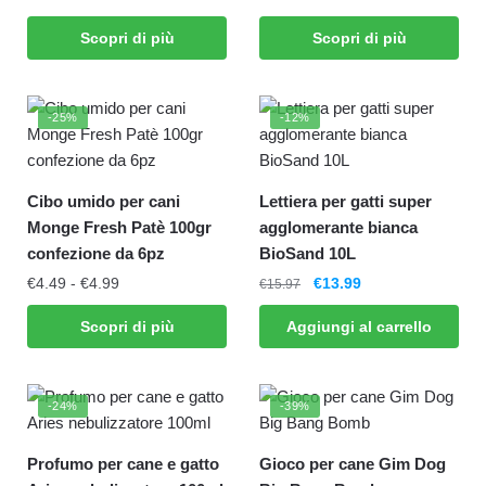
Scopri di più
Scopri di più
-25%
-12%
Cibo umido per cani
Lettiera per gatti super
Monge Fresh Patè 100gr
agglomerante bianca
confezione da 6pz
BioSand 10L
€
4.49
-
€
4.99
€
13.99
€
15.97
Scopri di più
Aggiungi al carrello
-24%
-39%
Profumo per cane e gatto
Gioco per cane Gim Dog