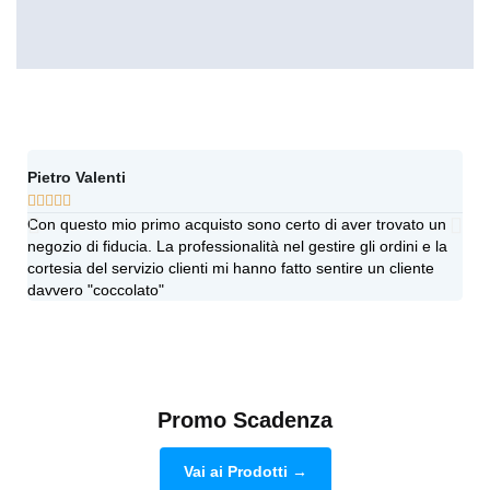
Pietro Valenti
Ang








Con questo mio primo acquisto sono certo di aver trovato un
Vi h
negozio di fiducia. La professionalità nel gestire gli ordini e la
sinc
cortesia del servizio clienti mi hanno fatto sentire un cliente
più 
davvero "coccolato"
dub
Promo Scadenza
Vai ai Prodotti →