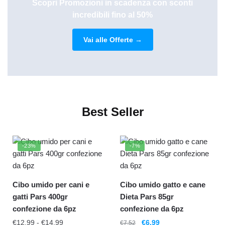
Scopri Promozioni in scadenza con sconti
incredibili fino al 50%
Vai alle Offerte →
Best Seller
-23%
-7%
Cibo umido per cani e
Cibo umido gatto e cane
gatti Pars 400gr
Dieta Pars 85gr
confezione da 6pz
confezione da 6pz
€
12.99
-
€
14.99
€
6.99
€
7.52