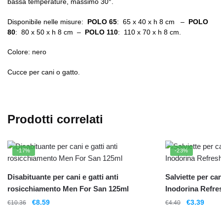
bassa temperature, massimo 30°.
Disponibile nelle misure:
POLO 65
: 65 x 40 x h 8 cm –
POLO
80
: 80 x 50 x h 8 cm –
POLO 110
: 110 x 70 x h 8 cm.
Colore: nero
Cucce per cani o gatto.
Prodotti correlati
-17%
-23%
Disabituante per cani e gatti anti
Salviette per can
rosicchiamento Men For San 125ml
Inodorina Refre
€
8.59
€
3.39
€
10.36
€
4.40