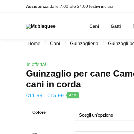
Skip
Skip
Assistenza
dalle 7:00 alle 24:00 festivi inclusi
to
to
navigation
content
Cani
Gatti
Home
/
Cani
/
Guinzaglieria
/
Guinzagli pe
In offerta!
Guinzaglio per cane Cam
cani in corda
Fascia
€
11.99
-
€
15.99
-14%
di
prezzo:
Colore
da
€11.99