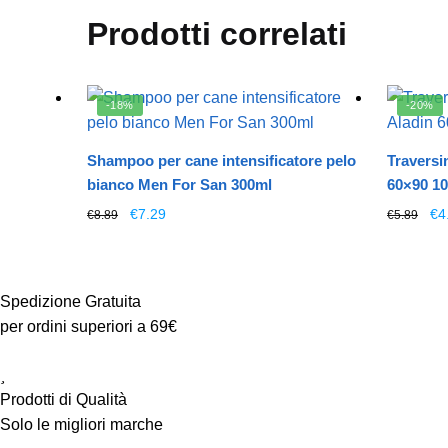
Prodotti correlati
-18%
-20%
Shampoo per cane intensificatore pelo
Traversi
bianco Men For San 300ml
60×90 1
Il
Il
Il
€
7.29
€
4
€
8.89
€
5.89
prezzo
prezzo
pr
originale
attuale
ori
era:
è:
era
€8.89.
€7.29.
€5
Spedizione Gratuita
per ordini superiori a 69€
Prodotti di Qualità
Solo le migliori marche