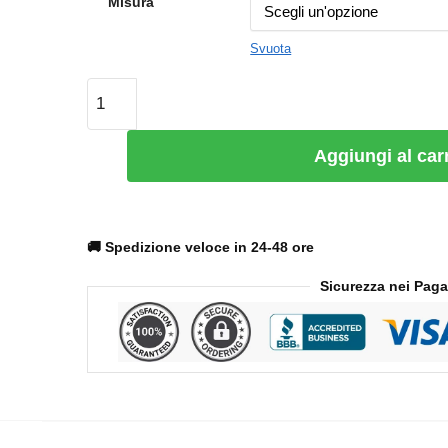
Misura
a
€15.99
Svuota
Guinzaglio
per
cane
Aggiungi al car
Camon
accoppia
cani
in
🚚 Spedizione veloce in 24-48 ore
corda
Sicurezza nei Pag
quantità