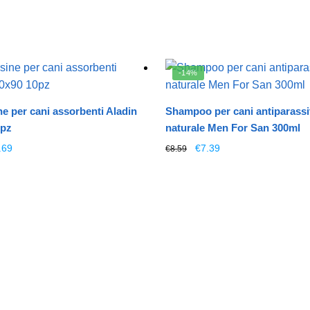
-14%
ne per cani assorbenti Aladin
Shampoo per cani antiparassi
0pz
naturale Men For San 300ml
Il
Il
Il
.69
€
7.39
€
8.59
ezzo
prezzo
prezzo
prezzo
ginale
attuale
originale
attuale
:
è:
era:
è:
.89.
€4.69.
€8.59.
€7.39.