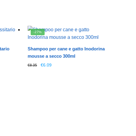
-27%
tario
Shampoo per cane e gatto Inodorina
mousse a secco 300ml
Il
Il
Questo
€
6.09
€
8.35
prezzo
prezzo
prodotto
originale
attuale
ha
era:
è:
più
€8.35.
€6.09.
varianti.
Le
opzioni
possono
essere
scelte