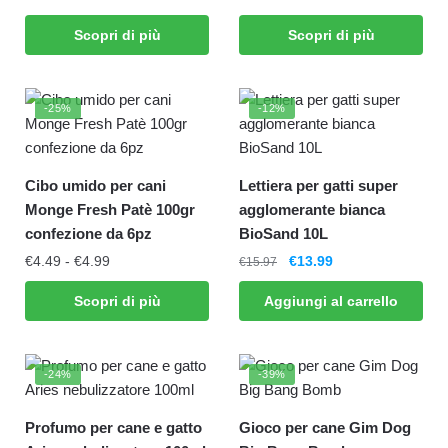
Scopri di più
Scopri di più
-25%
-12%
Cibo umido per cani
Lettiera per gatti super
Monge Fresh Patè 100gr
agglomerante bianca
confezione da 6pz
BioSand 10L
€
4.49
-
€
4.99
€
13.99
€
15.97
Scopri di più
Aggiungi al carrello
-24%
-39%
Profumo per cane e gatto
Gioco per cane Gim Dog