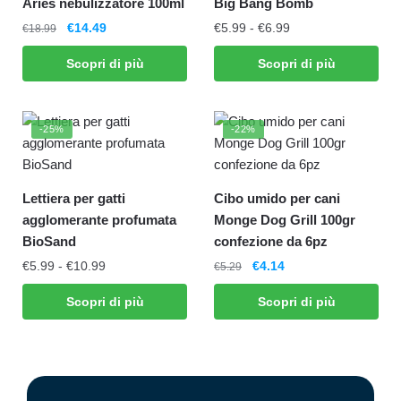
Aries nebulizzatore 100ml
Big Bang Bomb
€
14.49
€
5.99
-
€
6.99
€
18.99
Scopri di più
Scopri di più
-25%
-22%
Lettiera per gatti
Cibo umido per cani
agglomerante profumata
Monge Dog Grill 100gr
BioSand
confezione da 6pz
€
5.99
-
€
10.99
€
4.14
€
5.29
Scopri di più
Scopri di più