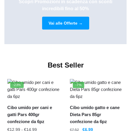
Scopri Promozioni in scadenza con sconti
incredibili fino al 50%
Vai alle Offerte →
Best Seller
-23%
-7%
Cibo umido per cani e
Cibo umido gatto e cane
gatti Pars 400gr
Dieta Pars 85gr
confezione da 6pz
confezione da 6pz
€
12.99
-
€
14.99
€
6.99
€
7.52