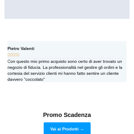
Pietro Valenti
Ang








Con questo mio primo acquisto sono certo di aver trovato un
Vi h
negozio di fiducia. La professionalità nel gestire gli ordini e la
sinc
cortesia del servizio clienti mi hanno fatto sentire un cliente
più 
davvero "coccolato"
dub
Promo Scadenza
Vai ai Prodotti →