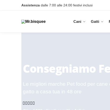
Assistenza
dalle 7:00 alle 24:00 festivi inclusi
Cani
Gatti
Consegniamo Fel
Le migliori marche Pet food per cane 
gatto a casa tua in 48 ore




