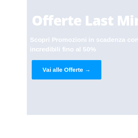
Offerte Last Mi
Scopri Promozioni in scadenza con
incredibili fino al 50%
Vai alle Offerte →