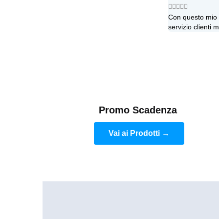





Con questo mio p
servizio clienti 
Promo Scadenza
Vai ai Prodotti →