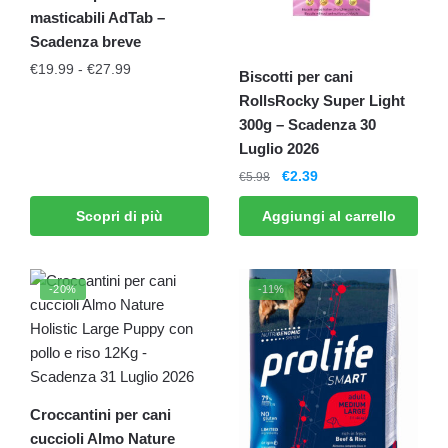
masticabili AdTab –
Scadenza breve
€
19.99
-
€
27.99
Biscotti per cani
RollsRocky Super Light
300g – Scadenza 30
Luglio 2026
€
2.39
€
5.98
Scopri di più
Aggiungi al carrello
-20%
-11%
Croccantini per cani
cuccioli Almo Nature