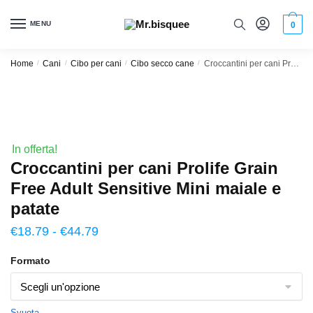
MENU
0
Home
/
Cani
/
Cibo per cani
/
Cibo secco cane
/
Croccantini per cani Prolife Grain Free Adult Sensitive Mini maiale e patate
In offerta!
Croccantini per cani Prolife Grain
Free Adult Sensitive Mini maiale e
patate
€
18.79
-
€
44.79
Formato
Svuota