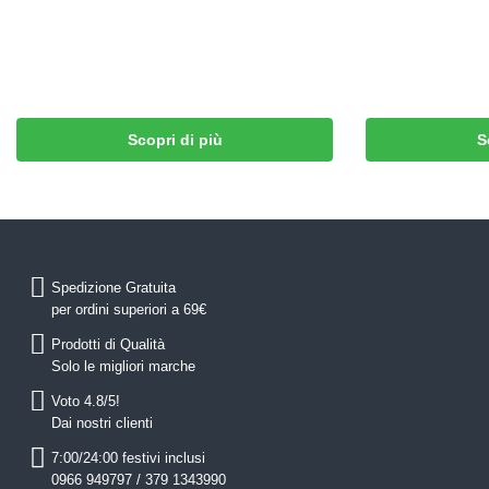
Scopri di più
S
Spedizione Gratuita
per ordini superiori a 69€
Prodotti di Qualità
Solo le migliori marche
Voto 4.8/5!
Dai nostri clienti
7:00/24:00 festivi inclusi
0966 949797 / 379 1343990