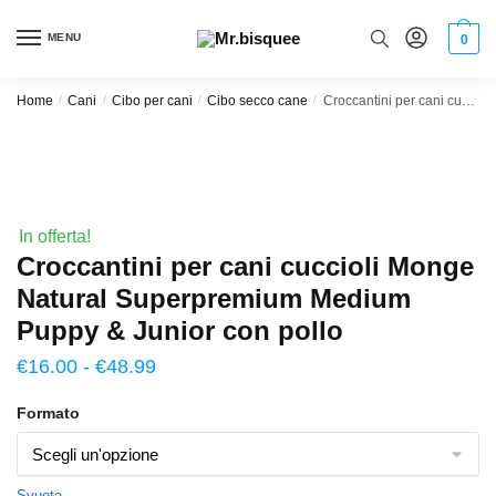
MENU
0
Home
/
Cani
/
Cibo per cani
/
Cibo secco cane
/
Croccantini per cani cuccioli Monge Natural Superpremium Medium Puppy & Junior con pollo
In offerta!
Croccantini per cani cuccioli Monge
Natural Superpremium Medium
Puppy & Junior con pollo
€
16.00
-
€
48.99
Formato
Svuota