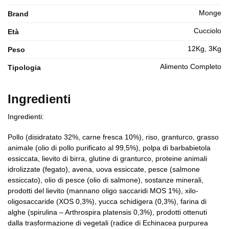
Monge
Brand
Cucciolo
Età
12Kg, 3Kg
Peso
Alimento Completo
Tipologia
Ingredienti
Ingredienti:
Pollo (disidratato 32%, carne fresca 10%), riso, granturco, grasso
animale (olio di pollo purificato al 99,5%), polpa di barbabietola
essiccata, lievito di birra, glutine di granturco, proteine animali
idrolizzate (fegato), avena, uova essiccate, pesce (salmone
essiccato), olio di pesce (olio di salmone), sostanze minerali,
prodotti del lievito (mannano oligo saccaridi MOS 1%), xilo-
oligosaccaride (XOS 0,3%), yucca schidigera (0,3%), farina di
alghe (spirulina – Arthrospira platensis 0,3%), prodotti ottenuti
dalla trasformazione di vegetali (radice di Echinacea purpurea