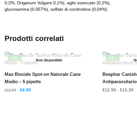
0,2%, Origanum Vulgare 0,1%), aglio essiccato (0,2%),
glucosamina (0,057%), solfato di condroitina (0,04%).
Prodotti correlati
-46%
-38%
Non disponibile
N
Max Biocide Spot-on Naturale Cane
Beaphar Canishi
Medio – 5 pipette
Antiparassitario
€
6.99
€
12.99
-
€
15.39
€
12.99