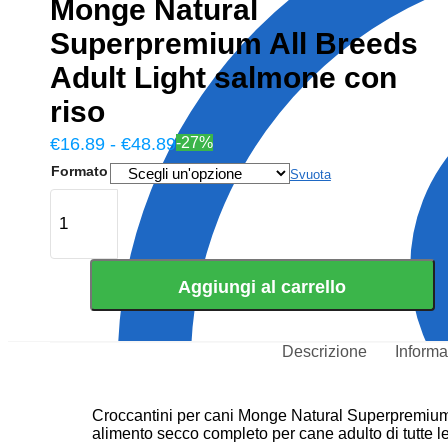
Monge Natural
Superpremium All Breeds
Adult Light salmone con
riso
€
16.89
-
€
48.89
-27%
Formato
Svuota
Aggiungi al carrello
Descrizione
Informa
Croccantini per cani Monge Natural Superpremium 
alimento secco completo per cane adulto di tutte le