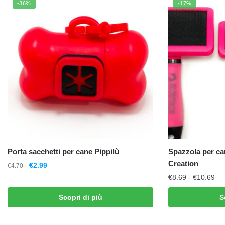
-36%
-17%
Porta sacchetti per cane Pippilù
Spazzola per ca
Creation
€
2.99
€
4.70
€
8.69
-
€
10.69
Scopri di più
S