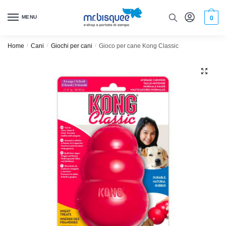
MENU
0
Home
/
Cani
/
Giochi per cani
/
Gioco per cane Kong Classic