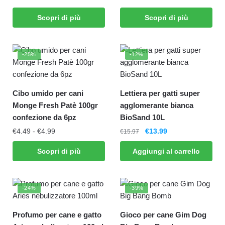
Scopri di più
Scopri di più
-25%
-12%
Cibo umido per cani
Lettiera per gatti super
Monge Fresh Patè 100gr
agglomerante bianca
confezione da 6pz
BioSand 10L
€
4.49
-
€
4.99
€
13.99
€
15.97
Scopri di più
Aggiungi al carrello
-24%
-39%
Profumo per cane e gatto
Gioco per cane Gim Dog