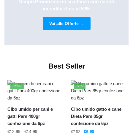
Scopri Promozioni in scadenza con sconti
incredibili fino al 50%
Vai alle Offerte →
Best Seller
-23%
-7%
Cibo umido per cani e
Cibo umido gatto e cane
gatti Pars 400gr
Dieta Pars 85gr
confezione da 6pz
confezione da 6pz
€
12.99
-
€
14.99
€
6.99
€
7.52