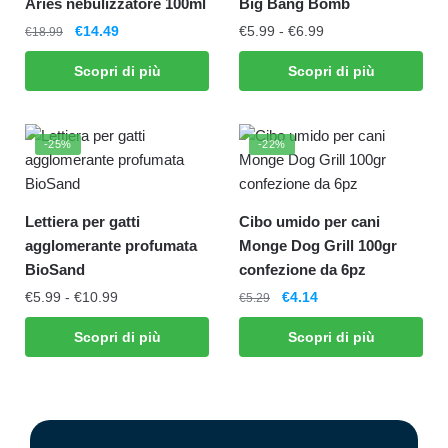
Aries nebulizzatore 100ml
Big Bang Bomb
€
14.49
€
5.99
-
€
6.99
€
18.99
Scopri di più
Scopri di più
-25%
-22%
Lettiera per gatti
Cibo umido per cani
agglomerante profumata
Monge Dog Grill 100gr
BioSand
confezione da 6pz
€
5.99
-
€
10.99
€
4.14
€
5.29
Scopri di più
Scopri di più