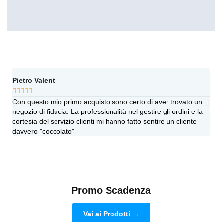
Pietro Valenti
Ang








Con questo mio primo acquisto sono certo di aver trovato un
Vi h
negozio di fiducia. La professionalità nel gestire gli ordini e la
sinc
cortesia del servizio clienti mi hanno fatto sentire un cliente
più 
davvero "coccolato"
dub
Promo Scadenza
Vai ai Prodotti →