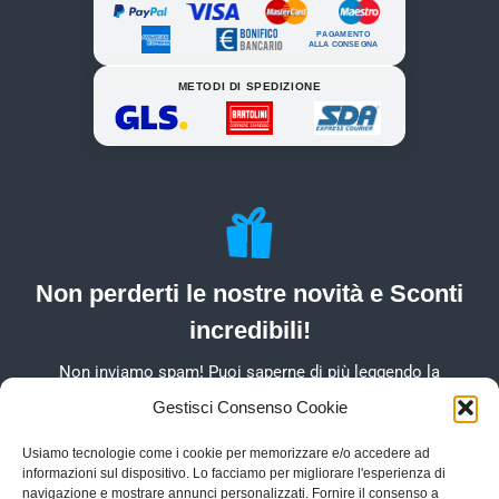
PAGAMENTO
ALLA CONSEGNA
METODI DI SPEDIZIONE
Non perderti le nostre novità e Sconti
incredibili!
Non inviamo spam! Puoi saperne di più leggendo la
nostra Informativa sulla privacy
Gestisci Consenso Cookie
Usiamo tecnologie come i cookie per memorizzare e/o accedere ad
informazioni sul dispositivo. Lo facciamo per migliorare l'esperienza di
navigazione e mostrare annunci personalizzati. Fornire il consenso a